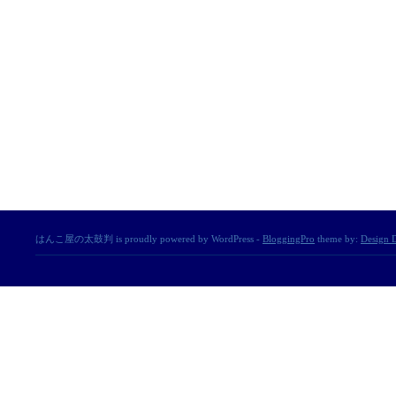
はんこ屋の太鼓判 is proudly powered by WordPress -
BloggingPro
theme by:
Design D