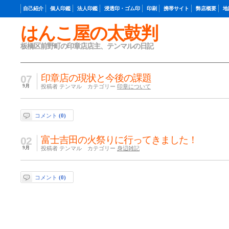
自己紹介
個人印鑑
法人印鑑
浸透印・ゴム印
印刷
携帯サイト
弊店概要
地
はんこ屋の太鼓判
板橋区前野町の印章店店主、テンマルの日記
印章店の現状と今後の課題
07
9月
投稿者 テンマル カテゴリー
印章について
コメント
(0)
富士吉田の火祭りに行ってきました！
02
9月
投稿者 テンマル カテゴリー
身辺雑記
コメント
(0)