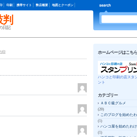
印
印刷
携帯サイト
弊店概要
地図とクーポン
鼓判
の日記
の印
ホームページはこちら 
ハンコと印刷の店スタ
ント
カテゴリー
ＡＢＣ級グルメ
(20)
このブログを始めたわ
(1)
ハンコ屋を始めたわけ
(1)