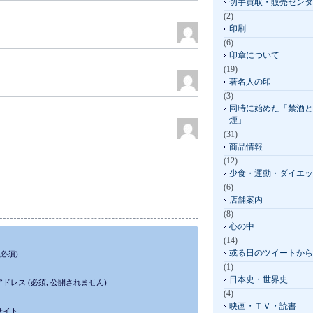
切手買取・販売センタ
(2)
印刷
(6)
印章について
(19)
著名人の印
(3)
同時に始めた「禁酒と
煙」
(31)
商品情報
(12)
少食・運動・ダイエッ
(6)
店舗案内
(8)
心の中
(14)
或る日のツイートから
(必須)
(1)
日本史・世界史
アドレス
(必須, 公開されません)
(4)
映画・ＴＶ・読書
サイト