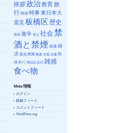
政治
挨拶
教育
旅
行
時事
東日本大
映画
板橋区
歴史
震災
禁
社会
激辛
漫画
登山
酒と禁煙
経
粗食
済
落合博満
野
蕎麦
言葉
読書
雑感
球
釣り
開店記念日
食べ物
Meta 情報
ログイン
投稿フィード
コメントフィード
WordPress.org