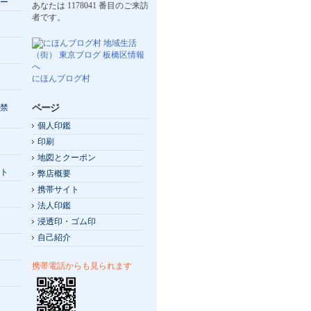
ー
あなたは
1178041
番目のご来訪
者です。
にほんブログ村
ページ
禁
個人印鑑
印刷
地図とクーポン
ト
弊店概要
携帯サイト
法人印鑑
浸透印・ゴム印
自己紹介
携帯電話からも見られます