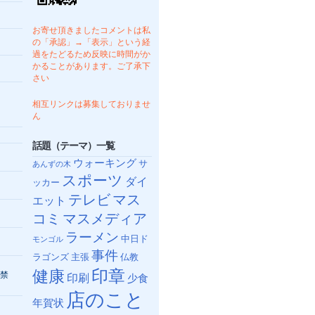
お寄せ頂きましたコメントは私
の「承認」→「表示」という経
過をたどるため反映に時間がか
かることがあります。ご了承下
さい
相互リンクは募集しておりませ
ん
話題（テーマ）一覧
ウォーキング
サ
あんずの木
スポーツ
ダイ
ッカー
テレビ
マス
エット
コミ
マスメディア
ラーメン
中日ド
モンゴル
事件
ラゴンズ
主張
仏教
健康
印章
禁
印刷
少食
店のこと
年賀状