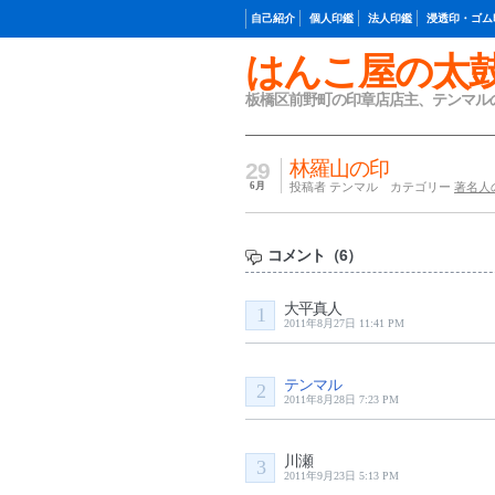
自己紹介
個人印鑑
法人印鑑
浸透印・ゴム
はんこ屋の太
板橋区前野町の印章店店主、テンマル
林羅山の印
29
6月
投稿者 テンマル カテゴリー
著名人
コメント（6）
大平真人
1
2011年8月27日 11:41 PM
テンマル
2
2011年8月28日 7:23 PM
川瀬
3
2011年9月23日 5:13 PM