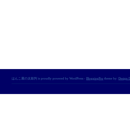
はんこ屋の太鼓判 is proudly powered by WordPress -
BloggingPro
theme by:
Design D