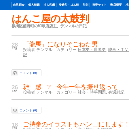
自己紹介
個人印鑑
法人印鑑
浸透印・ゴム印
印刷
携帯サイト
弊店概要
地
はんこ屋の太鼓判
板橋区前野町の印章店店主、テンマルの日記
「龍馬」になりそこねた男
28
12月
投稿者 テンマル カテゴリー
日本史・世界史
,
映画・ＴＶ
記
コメント
(0)
雑 感 ? 今年一年を振り返って
26
12月
投稿者 テンマル カテゴリー
社会・時事問題
,
身辺雑記
コメント
(0)
ご持参のイラストもハンコにします
18
12月