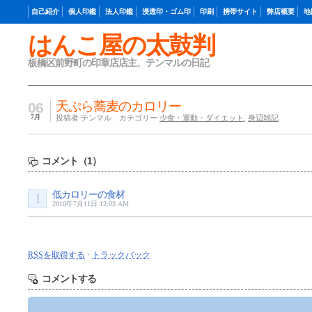
自己紹介
個人印鑑
法人印鑑
浸透印・ゴム印
印刷
携帯サイト
弊店概要
地
はんこ屋の太鼓判
板橋区前野町の印章店店主、テンマルの日記
天ぷら蕎麦のカロリー
06
7月
投稿者 テンマル カテゴリー
少食・運動・ダイエット
,
身辺雑記
コメント（1）
低カロリーの食材
1
2010年7月11日 12:03 AM
RSSを取得する
·
トラックバック
コメントする