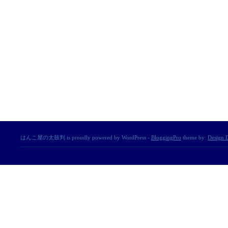
はんこ屋の太鼓判 is proudly powered by WordPress -
BloggingPro
theme by:
Design D