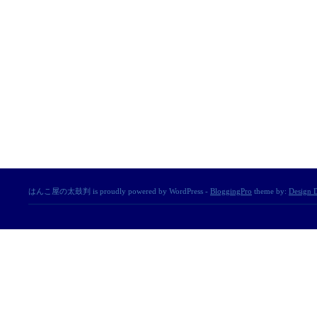
はんこ屋の太鼓判 is proudly powered by WordPress -
BloggingPro
theme by:
Design D