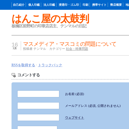
自己紹介
個人印鑑
法人印鑑
浸透印・ゴム印
印刷
携帯サイト
弊店概要
地
はんこ屋の太鼓判
板橋区前野町の印章店店主、テンマルの日記
マスメディア・マスコミの問題について
16
3月
投稿者 テンマル カテゴリー
社会・時事問題
RSSを取得する
·
トラックバック
コメントする
お名前
(必須)
メールアドレス
(必須, 公開されません)
ウェブサイト