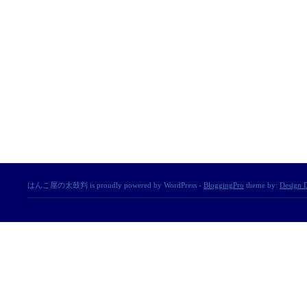
はんこ屋の太鼓判 is proudly powered by WordPress -
BloggingPro
theme by:
Design D