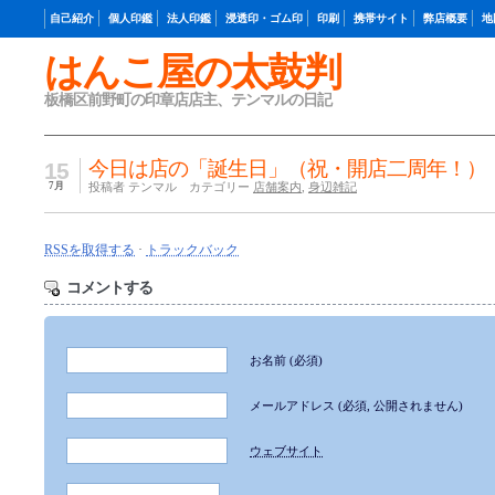
自己紹介
個人印鑑
法人印鑑
浸透印・ゴム印
印刷
携帯サイト
弊店概要
地
はんこ屋の太鼓判
板橋区前野町の印章店店主、テンマルの日記
今日は店の「誕生日」（祝・開店二周年！）
15
7月
投稿者 テンマル カテゴリー
店舗案内
,
身辺雑記
RSSを取得する
·
トラックバック
コメントする
お名前
(必須)
メールアドレス
(必須, 公開されません)
ウェブサイト