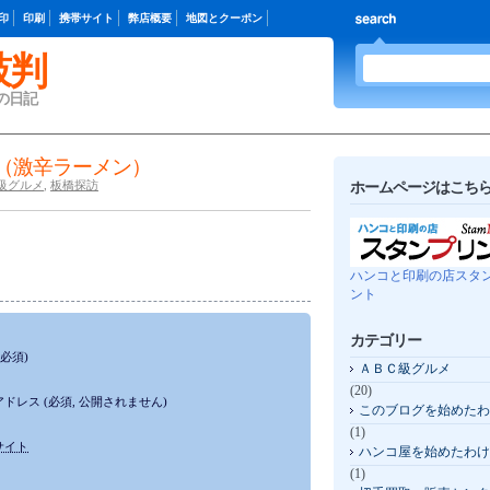
印
印刷
携帯サイト
弊店概要
地図とクーポン
鼓判
の日記
（激辛ラーメン）
級グルメ
,
板橋探訪
ホームページはこちら 
ハンコと印刷の店スタ
ント
カテゴリー
(必須)
ＡＢＣ級グルメ
(20)
アドレス
(必須, 公開されません)
このブログを始めたわ
(1)
サイト
ハンコ屋を始めたわけ
(1)