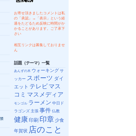
お寄せ頂きましたコメントは私
の「承認」→「表示」という経
過をたどるため反映に時間がか
かることがあります。ご了承下
さい
相互リンクは募集しておりませ
ん
話題（テーマ）一覧
ウォーキング
サ
あんずの木
スポーツ
ダイ
ッカー
テレビ
マス
エット
コミ
マスメディア
ラーメン
中日ド
モンゴル
事件
ラゴンズ
主張
仏教
健康
印章
禁
印刷
少食
店のこと
年賀状