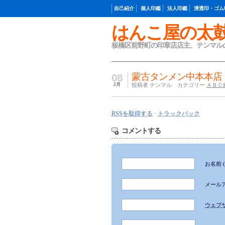
自己紹介
個人印鑑
法人印鑑
浸透印・ゴム
はんこ屋の太
板橋区前野町の印章店店主、テンマル
蒙古タンメン中本本店
08
2月
投稿者 テンマル カテゴリー
ＡＢＣ
RSSを取得する
·
トラックバック
コメントする
お名前
メール
ウェブ