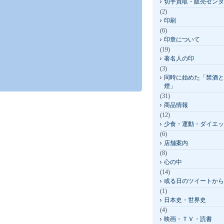
切手買取・販売センタ
(2)
印刷
(6)
印章について
(19)
著名人の印
(3)
同時に始めた「禁酒と
煙」
(31)
商品情報
(12)
少食・運動・ダイエッ
(6)
店舗案内
(8)
心の中
(14)
或る日のツイートから
(1)
日本史・世界史
(4)
映画・ＴＶ・読書