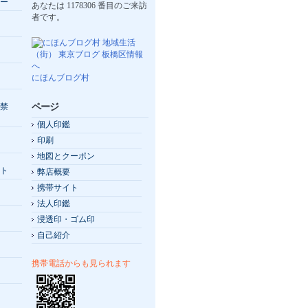
ー
あなたは
1178306
番目のご来訪
者です。
にほんブログ村
ページ
禁
個人印鑑
印刷
地図とクーポン
ト
弊店概要
携帯サイト
法人印鑑
浸透印・ゴム印
自己紹介
携帯電話からも見られます