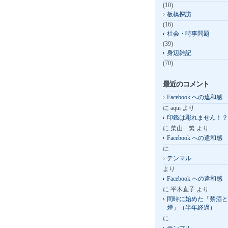
(10)
板橋探訪
(16)
社会・時事問題
(39)
身辺雑記
(70)
最近のコメント
Facebook への違和感
に
aqui
より
印鑑は彫れません！？
に
柴山 繁
より
Facebook への違和感
に
テンマル
より
Facebook への違和感
に
平木直子
より
同時に始めた「禁酒と
煙」（半年経過）
に