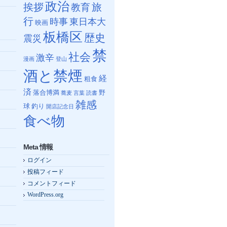
政治
挨拶
教育
旅
行
時事
東日本大
映画
板橋区
歴史
震災
禁
社会
激辛
漫画
登山
酒と禁煙
経
粗食
済
落合博満
野
蕎麦
言葉
読書
雑感
球
釣り
開店記念日
食べ物
Meta 情報
ログイン
投稿フィード
コメントフィード
WordPress.org