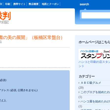
印
印刷
携帯サイト
弊店概要
地図とクーポン
鼓判
の日記
書の美の展開」（板橋区常盤台）
訪
ホームページはこちら 
ハンコと印刷の店スタ
ント
カテゴリー
(必須)
ＡＢＣ級グルメ
(20)
アドレス
(必須, 公開されません)
このブログを始めたわ
(1)
サイト
ハンコ屋を始めたわけ
(1)