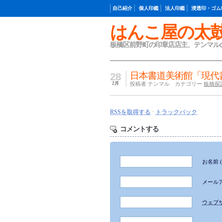
自己紹介
個人印鑑
法人印鑑
浸透印・ゴム
はんこ屋の太
板橋区前野町の印章店店主、テンマル
日本書道美術館「現代
28
2月
投稿者 テンマル カテゴリー
板橋探
RSSを取得する
·
トラックバック
コメントする
お名前
メール
ウェブ