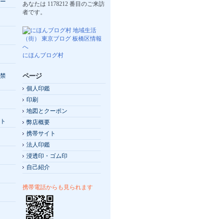
ー
あなたは
1178212
番目のご来訪
者です。
にほんブログ村
ページ
禁
個人印鑑
印刷
地図とクーポン
ト
弊店概要
携帯サイト
法人印鑑
浸透印・ゴム印
自己紹介
携帯電話からも見られます