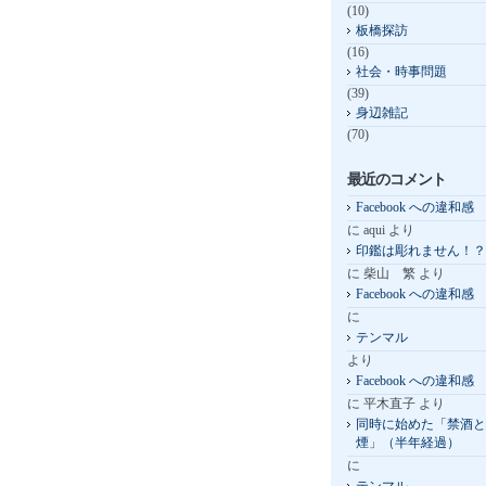
(10)
板橋探訪
(16)
社会・時事問題
(39)
身辺雑記
(70)
最近のコメント
Facebook への違和感
に
aqui
より
印鑑は彫れません！？
に
柴山 繁
より
Facebook への違和感
に
テンマル
より
Facebook への違和感
に
平木直子
より
同時に始めた「禁酒と
煙」（半年経過）
に