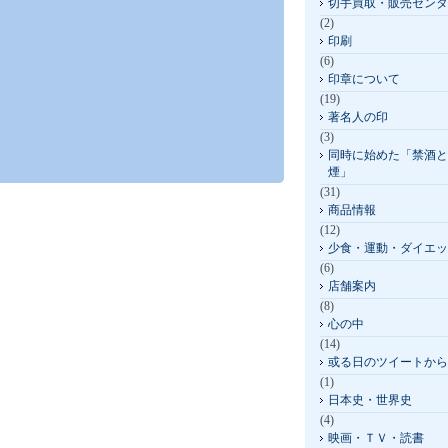
切手買取・販売センタ
(2)
印刷
(6)
印章について
(19)
著名人の印
(3)
同時に始めた「禁酒と
煙」
(31)
商品情報
(12)
少食・運動・ダイエッ
(6)
店舗案内
(8)
心の中
(14)
或る日のツイートから
(1)
日本史・世界史
(4)
映画・ＴＶ・読書