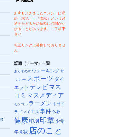
お寄せ頂きましたコメントは私
の「承認」→「表示」という経
過をたどるため反映に時間がか
かることがあります。ご了承下
さい
相互リンクは募集しておりませ
ん
話題（テーマ）一覧
ウォーキング
サ
あんずの木
スポーツ
ダイ
ッカー
テレビ
マス
エット
コミ
マスメディア
ラーメン
中日ド
モンゴル
事件
ラゴンズ
主張
仏教
健康
印章
禁
印刷
少食
店のこと
年賀状