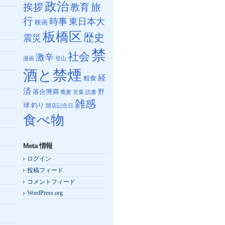
政治
挨拶
教育
旅
行
時事
東日本大
映画
板橋区
歴史
震災
禁
社会
激辛
漫画
登山
酒と禁煙
経
粗食
済
落合博満
野
蕎麦
言葉
読書
雑感
球
釣り
開店記念日
食べ物
Meta 情報
ログイン
投稿フィード
コメントフィード
WordPress.org