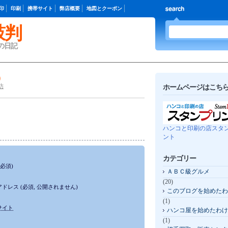
印
印刷
携帯サイト
弊店概要
地図とクーポン
鼓判
の日記
）
訪
ホームページはこちら 
ハンコと印刷の店スタ
ント
カテゴリー
(必須)
ＡＢＣ級グルメ
(20)
アドレス
(必須, 公開されません)
このブログを始めたわ
(1)
サイト
ハンコ屋を始めたわけ
(1)