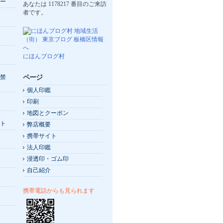
ー
あなたは
1178217
番目のご来訪
者です。
にほんブログ村
ページ
禁
個人印鑑
印刷
地図とクーポン
ト
弊店概要
携帯サイト
法人印鑑
浸透印・ゴム印
自己紹介
携帯電話からも見られます