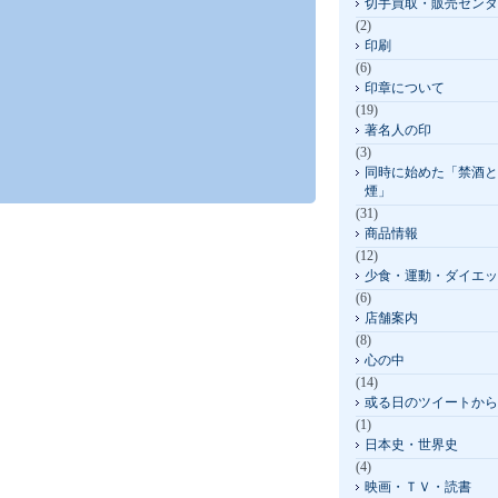
切手買取・販売センタ
(2)
印刷
(6)
印章について
(19)
著名人の印
(3)
同時に始めた「禁酒と
煙」
(31)
商品情報
(12)
少食・運動・ダイエッ
(6)
店舗案内
(8)
心の中
(14)
或る日のツイートから
(1)
日本史・世界史
(4)
映画・ＴＶ・読書