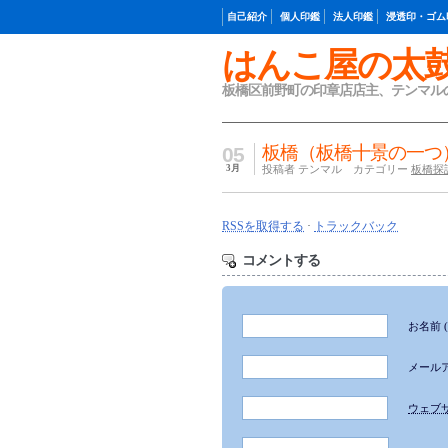
自己紹介
個人印鑑
法人印鑑
浸透印・ゴム
はんこ屋の太
板橋区前野町の印章店店主、テンマル
板橋（板橋十景の一つ
05
3月
投稿者 テンマル カテゴリー
板橋探
RSSを取得する
·
トラックバック
コメントする
お名前
メール
ウェブ