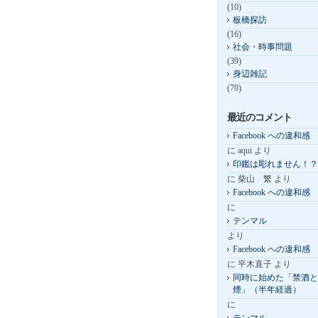
(10)
板橋探訪
(16)
社会・時事問題
(39)
身辺雑記
(70)
最近のコメント
Facebook への違和感
に
aqui
より
印鑑は彫れません！？
に
柴山 繁
より
Facebook への違和感
に
テンマル
より
Facebook への違和感
に
平木直子
より
同時に始めた「禁酒と
煙」（半年経過）
に