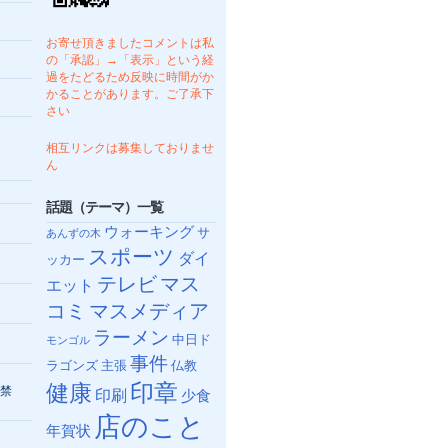
お寄せ頂きましたコメントは私
の「承認」→「表示」という経
過をたどるため反映に時間がか
かることがあります。ご了承下
さい
相互リンクは募集しておりませ
ん
話題（テーマ）一覧
ウォーキング
サ
あんずの木
スポーツ
ダイ
ッカー
テレビ
マス
エット
コミ
マスメディア
ラーメン
中日ド
モンゴル
事件
ラゴンズ
主張
仏教
健康
印章
禁
印刷
少食
店のこと
年賀状