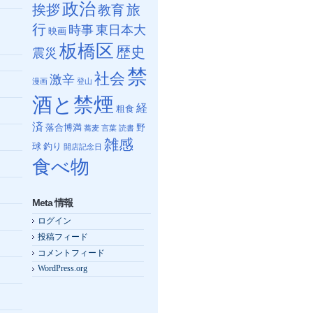
政治
挨拶
教育
旅
行
時事
東日本大
映画
板橋区
歴史
震災
禁
社会
激辛
漫画
登山
酒と禁煙
経
粗食
済
落合博満
野
蕎麦
言葉
読書
雑感
球
釣り
開店記念日
食べ物
Meta 情報
ログイン
投稿フィード
コメントフィード
WordPress.org