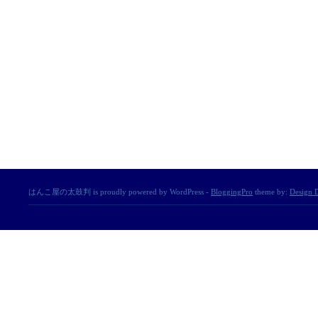
はんこ屋の太鼓判 is proudly powered by WordPress -
BloggingPro
theme by:
Design D