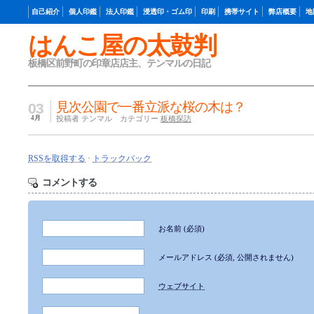
自己紹介
個人印鑑
法人印鑑
浸透印・ゴム印
印刷
携帯サイト
弊店概要
地
はんこ屋の太鼓判
板橋区前野町の印章店店主、テンマルの日記
見次公園で一番立派な桜の木は？
03
4月
投稿者 テンマル カテゴリー
板橋探訪
RSSを取得する
·
トラックバック
コメントする
お名前
(必須)
メールアドレス
(必須, 公開されません)
ウェブサイト