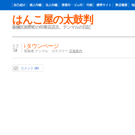
自己紹介
個人印鑑
法人印鑑
浸透印・ゴム印
印刷
携帯サイト
弊店概要
地
はんこ屋の太鼓判
板橋区前野町の印章店店主、テンマルの日記
i タウンページ
17
2月
投稿者 テンマル カテゴリー
店舗案内
コメント
(0)