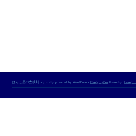
はんこ屋の太鼓判 is proudly powered by WordPress -
BloggingPro
theme by:
Design D