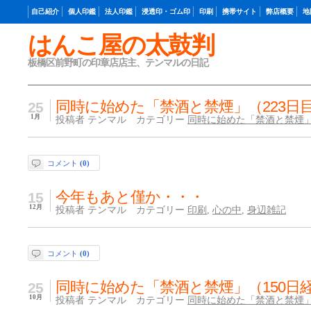
自己紹介
個人印鑑
法人印鑑
浸透印・ゴム印
印刷
携帯サイト
弊店概要
地
はんこ屋の太鼓判
板橋区前野町の印章店店主、テンマルの日記
同時に始めた「禁酒と禁煙」（223日
25
1月
投稿者 テンマル カテゴリー
同時に始めた「禁酒と禁煙
コメント
(0)
今年もあと僅か・・・
15
12月
投稿者 テンマル カテゴリー
印刷
,
心の中
,
身辺雑記
コメント
(0)
同時に始めた「禁酒と禁煙」（150日
25
10月
投稿者 テンマル カテゴリー
同時に始めた「禁酒と禁煙