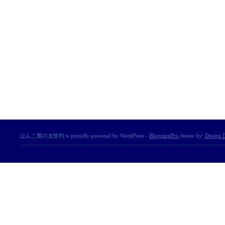
はんこ屋の太鼓判 is proudly powered by WordPress -
BloggingPro
theme by:
Design D